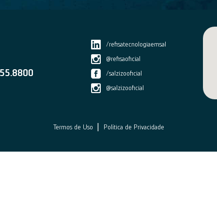
/refisatecnologiaemsal
@refisaoficial
55.8800
/salzizooficial
@salzizooficial
|
Termos de Uso
Política de Privacidade