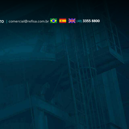
3355 8800
|
comercial@refisa.com.br
(48)
TO