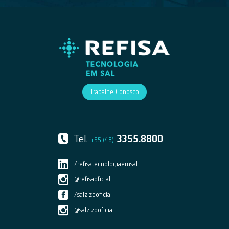
Trabalhe Conosco
Tel.
3355.8800
+55 (48)
/refisatecnologiaemsal
@refisaoficial
/salzizooficial
@salzizooficial