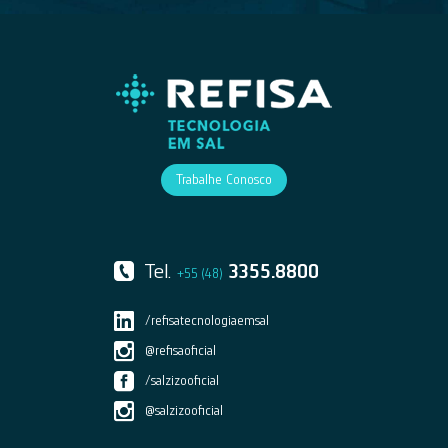
Trabalhe Conosco
Tel.
3355.8800
+55 (48)
/refisatecnologiaemsal
@refisaoficial
/salzizooficial
@salzizooficial