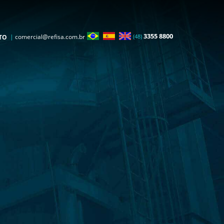
3355 8800
|
comercial@refisa.com.br
(48)
TO