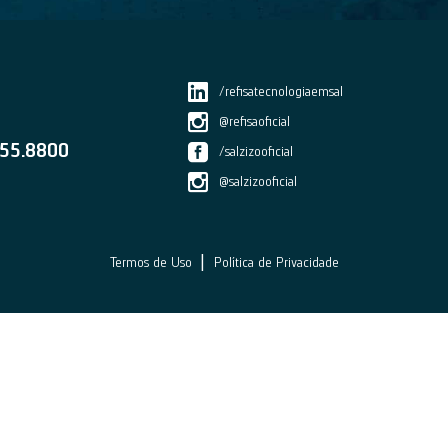
/refisatecnologiaemsal
@refisaoficial
55.8800
/salzizooficial
@salzizooficial
|
Termos de Uso
Política de Privacidade