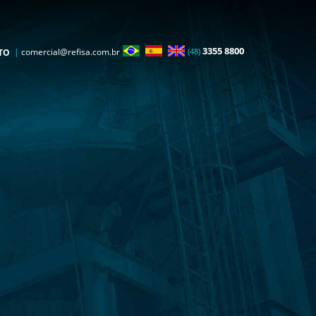
3355 8800
|
comercial@refisa.com.br
(48)
TO