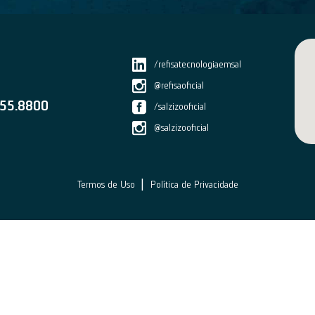
/refisatecnologiaemsal
@refisaoficial
55.8800
/salzizooficial
@salzizooficial
|
Termos de Uso
Política de Privacidade