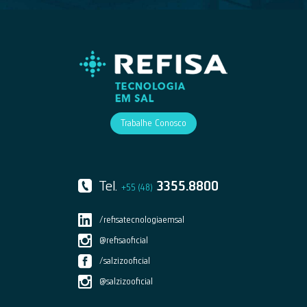
Trabalhe Conosco
Tel.
3355.8800
+55 (48)
/refisatecnologiaemsal
@refisaoficial
/salzizooficial
@salzizooficial