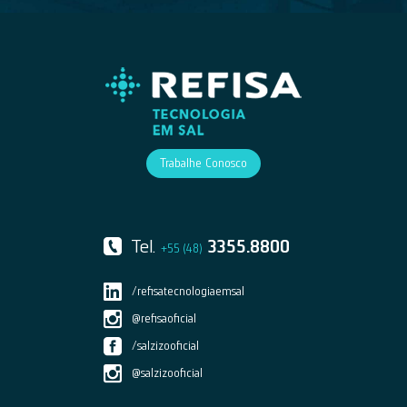
Trabalhe Conosco
Tel.
3355.8800
+55 (48)
/refisatecnologiaemsal
@refisaoficial
/salzizooficial
@salzizooficial