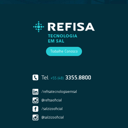
Trabalhe Conosco
Tel.
3355.8800
+55 (48)
/refisatecnologiaemsal
@refisaoficial
/salzizooficial
@salzizooficial