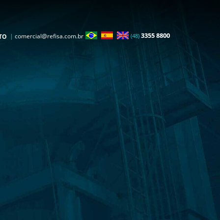
3355 8800
|
comercial@refisa.com.br
(48)
TO