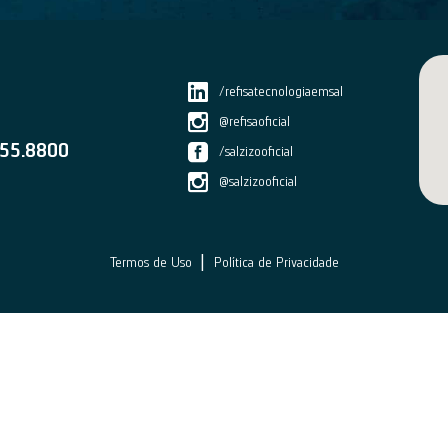
/refisatecnologiaemsal
@refisaoficial
55.8800
/salzizooficial
@salzizooficial
|
Termos de Uso
Política de Privacidade